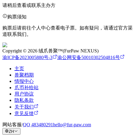
请稍后查看或联系主办方
购票须知
购票后请前往个人中心查看电子票。如有疑问，请通过官方渠
道联系我们。
Copyright © 2026 绒爪兽聚™(FurPaw NEXUS)
渝ICP备2023005880号-3
渝公网安备50010302504816号
主页
兽聚档期
情报中心
爪币补给站
用户协议
隐私条款
关于我们
意见反馈
网站客服
/
QQ
483480291
hello@fur-paw.com
ZH