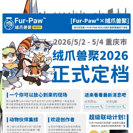
日-5月4日 📍重庆｜三天两晚